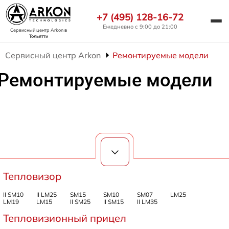
+7 (495) 128-16-72
Ежедневно с 9:00 до 21:00
Сервисный центр Arkon
в
Тольятти
Сервисный центр Arkon
Ремонтируемые модели
Ремонтируемые модели
Тепловизор
II SM10
II LM25
SM15
SM10
SM07
LM25
LM19
LM15
II SM25
II SM15
II LM35
Тепловизионный прицел