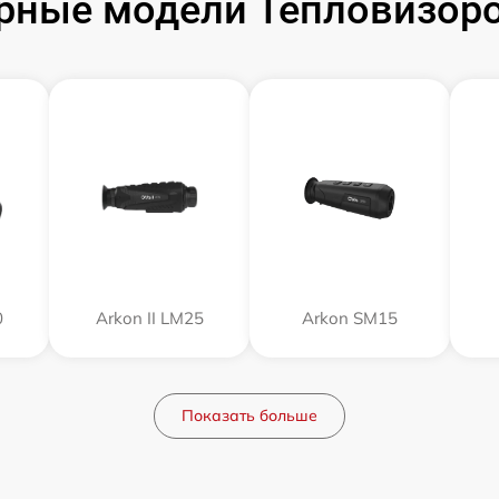
рные модели Тепловизоро
0
Arkon II LM25
Arkon SM15
Показать больше