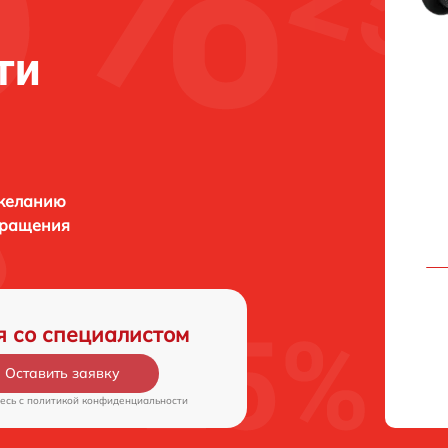
ти
 желанию
бращения
я со специалистом
Оставить заявку
есь c
политикой конфиденциальности